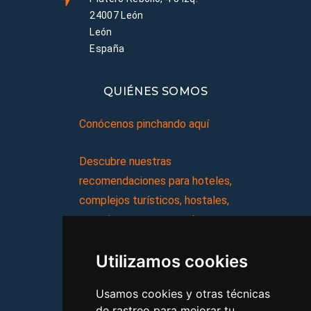
24007 León
León
España
QUIÉNES SOMOS
Conócenos pinchando aquí
Descubre nuestras
recomendaciones para hoteles,
complejos turísticos, hostales,
vacaciones, paquetes de
viajes, y mucho más!
Utilizamos cookies
MI AGENCIA
Usamos cookies y otras técnicas
de rastreo para mejorar tu