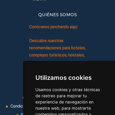
QUIÉNES SOMOS
Conócenos pinchando aquí
Descubre nuestras
recomendaciones para hoteles,
complejos turísticos, hostales,
vacaciones, paquetes de
viajes, y mucho más!
Utilizamos cookies
MI AGENCIA
Usamos cookies y otras técnicas
de rastreo para mejorar tu
Aviso legal
Condiciones de uso
experiencia de navegación en
Condiciones Generales
Ley de Viajes Combinados
nuestra web, para mostrarte
contenidos personalizados y
Política de privacidad
Uso de cookies