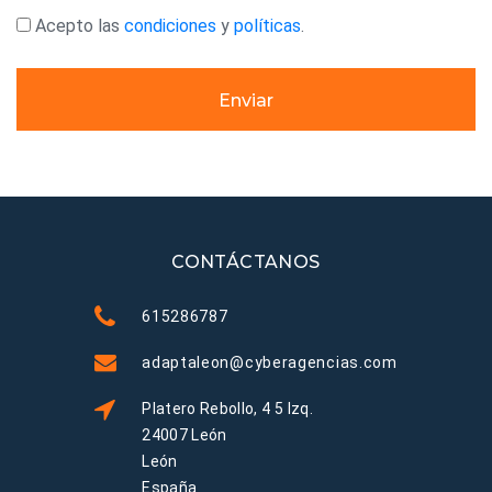
Acepto las
condiciones
y
políticas
.
Enviar
CONTÁCTANOS
615286787
adaptaleon@cyberagencias.com
Platero Rebollo, 4 5 Izq.
24007 León
León
España